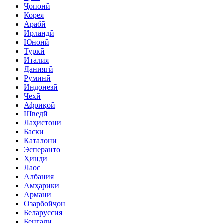
Ҷопонӣ
Корея
Арабӣ
Ирландӣ
Юнонӣ
Туркӣ
Италия
Даниягӣ
Руминӣ
Индонезӣ
Чехӣ
Африқоӣ
Шведӣ
Лаҳистонӣ
Баскӣ
Каталонӣ
Эсперанто
Ҳиндӣ
Лаос
Албания
Амҳарикӣ
Арманӣ
Озарбойҷон
Беларуссия
Бенгалӣ