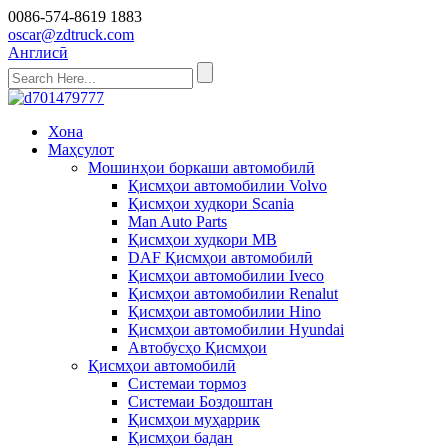
0086-574-8619 1883
oscar@zdtruck.com
Англисӣ
Хона
Маҳсулот
Мошинҳои боркаши автомобилӣ
Қисмҳои автомобилии Volvo
Қисмҳои худкори Scania
Man Auto Parts
Қисмҳои худкори MB
DAF Қисмҳои автомобилӣ
Қисмҳои автомобилии Iveco
Қисмҳои автомобилии Renalut
Қисмҳои автомобилии Hino
Қисмҳои автомобилии Hyundai
Автобусҳо Қисмҳои
Қисмҳои автомобилӣ
Системаи тормоз
Системаи Боздоштан
Қисмҳои муҳаррик
Қисмҳои бадан