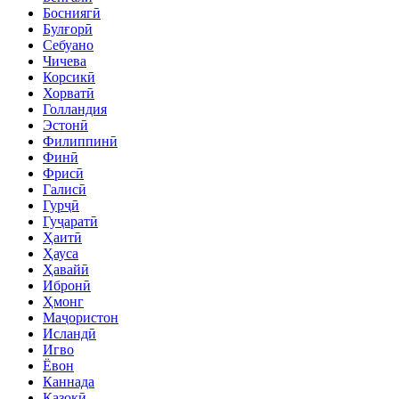
Босниягӣ
Булғорӣ
Себуано
Чичева
Корсикӣ
Хорватӣ
Голландия
Эстонӣ
Филиппинӣ
Финӣ
Фрисӣ
Галисӣ
Гурҷӣ
Гуҷаратӣ
Ҳаитӣ
Ҳауса
Ҳавайӣ
Ибронӣ
Ҳмонг
Маҷористон
Исландӣ
Игво
Ёвон
Каннада
Қазоқӣ