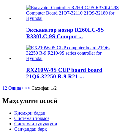
Экскаватор нозир R260LC-9S
R330LC-9S Comput ...
RX210W-9S CUP board board
21Q6-32250 R-9 R21 ...
1
2
Оянда>
>>
Саҳифаи 1/2
Маҳсулоти асосӣ
Қисмҳои бадан
Системаи тормоз
Системаи хунуккунӣ
Санҷандаи барқ