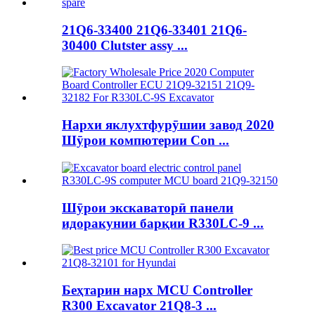
21Q6-33400 21Q6-33401 21Q6-
30400 Clutster assy ...
Нархи яклухтфурӯшии завод 2020
Шӯрои компютерии Con ...
Шӯрои экскаваторӣ панели
идоракунии барқии R330LC-9 ...
Беҳтарин нарх MCU Controller
R300 Excavator 21Q8-3 ...