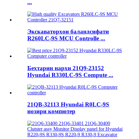
...
Экскаваторҳои баландсифати
R260LC-9S MCU Controlle ...
Беҳтарин нархи 21Q9-23152
Hyundai R330LC-9S Compute ...
21QB-32113 Hyundai R0LC-9S
нозири компютер