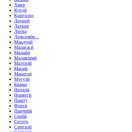
Хмер
Курдӣ
Қирғизҳо
Лотинӣ
Латвия
Литва
Люксембо ..
Мақдунӣ
Малагасӣ
Малайӣ
Малаяламӣ
Малтизӣ
Маорӣ
Маратҳӣ
Муғулӣ
Бирма
Непалӣ
Норвегӣ
Пашту
Форсӣ
Панҷобӣ
Сербӣ
Сесото
Сингалӣ