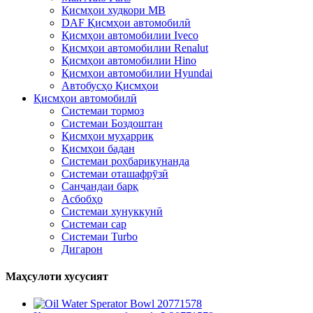
Қисмҳои худкори MB
DAF Қисмҳои автомобилӣ
Қисмҳои автомобилии Iveco
Қисмҳои автомобилии Renalut
Қисмҳои автомобилии Hino
Қисмҳои автомобилии Hyundai
Автобусҳо Қисмҳои
Қисмҳои автомобилӣ
Системаи тормоз
Системаи Боздоштан
Қисмҳои муҳаррик
Қисмҳои бадан
Системаи роҳбарикунанда
Системаи оташафрӯзӣ
Санҷандаи барқ
Асбобҳо
Системаи хунуккунӣ
Системаи сар
Системаи Turbo
Дигарон
Маҳсулоти хусусият