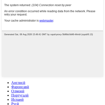
Англисӣ
Фаронсавӣ
Олмонӣ
Португалӣ
Испанӣ
Русӣ