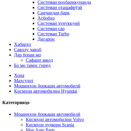
Системаи роҳбарикунанда
Системаи оташафрӯзӣ
Санҷандаи барқ
Асбобҳо
Системаи хунуккунӣ
Системаи сар
Системаи Turbo
Дигарон
Хабарҳо
Саволу ҷавоб
Дар бораи мо
Сафари завод
Бо мо тамос гиред
Хона
Маҳсулот
Мошинҳои боркаши автомобилӣ
Қисмҳои автомобилии Hyundai
Категорияҳо
Мошинҳои боркаши автомобилӣ
Қисмҳои автомобилии Volvo
Қисмҳои худкори Scania
Man Auto Parts