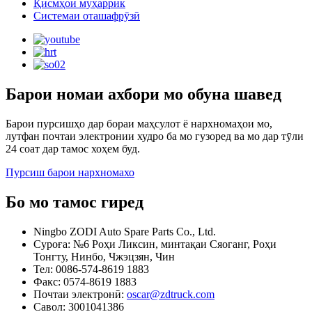
Қисмҳои муҳаррик
Системаи оташафрӯзӣ
Барои номаи ахбори мо обуна шавед
Барои пурсишҳо дар бораи маҳсулот ё нархномаҳои мо,
лутфан почтаи электронии худро ба мо гузоред ва мо дар тӯли
24 соат дар тамос хоҳем буд.
Пурсиш барои нархномахо
Бо мо тамос гиред
Ningbo ZODI Auto Spare Parts Co., Ltd.
Суроға: №6 Роҳи Ликсин, минтақаи Сяоганг, Роҳи
Тонгту, Нинбо, Чжэцзян, Чин
Тел: 0086-574-8619 1883
Факс: 0574-8619 1883
Почтаи электронӣ:
oscar@zdtruck.com
Савол: 3001041386