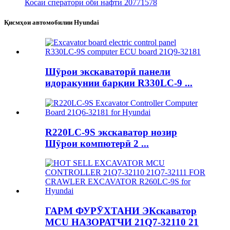
Косаи сператори оби нафтӣ 20771578
Қисмҳои автомобилии Hyundai
Шӯрои экскаваторӣ панели
идоракунии барқии R330LC-9 ...
R220LC-9S экскаватор нозир
Шӯрои компютерӣ 2 ...
ГАРМ ФУРӮХТАНИ ЭКскаватор
MCU НАЗОРАТЧИ 21Q7-32110 21